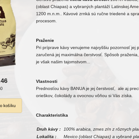
(oblast Chiapas) a vybraných plantáží Latinskej Am
1200 m.n.m.. Kávové zrnká sú ručne triedené a sp
procesom.
Praženie
Pri príprave kávy venujeme najvyššiu pozornosť jej 
zaručená jej maximálna čerstvosť. Spôsob praženia,
je však našim tajomstvom...
,46
Vlastnosti
Prednosťou kávy BANUA je jej čerstvosť, ale aj pre
50
orieškov, čokolády a ovocnou vôňou si Vás získa.
Charakteristika
Druh kávy :
100% arabica, zmes zŕn z rôznych pla
Lokalita :
Mexico (oblast Chiapas) a vybrané pl