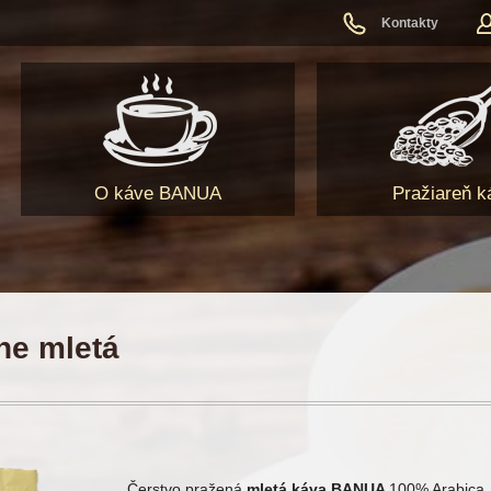
Kontakty
O káve BANUA
Pražiareň k
ne mletá
Čerstvo pražená
mletá káva BANUA
100% Arabica, 