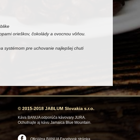
blike
topami orieškov, čokolády a ovocnou vôňou.
a systémom pre uchovanie najlepšej chuti
© 2015-2018 JABLUM Slovakia s.r.o.
Káva BANUA odporúča
kávovary JURA
.
Ochutnajte aj kávu
Jamaica Blue Mountain
.
Oficiálna BANUA Facebook stránka