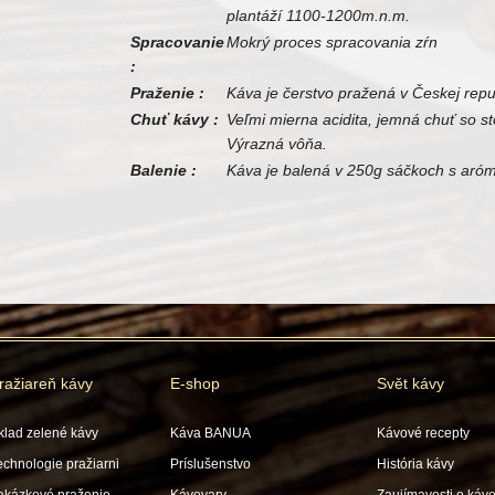
plantáží 1100-1200m.n.m.
Spracovanie
Mokrý proces spracovania zŕn
:
Praženie :
Káva je čerstvo pražená v Českej repu
Chuť kávy :
Veľmi mierna acidita, jemná chuť so s
Výrazná vôňa.
Balenie :
Káva je balená v 250g sáčkoch s aróm
ražiareň kávy
E-shop
Svět kávy
klad zelené kávy
Káva BANUA
Kávové recepty
echnologie pražiarni
Príslušenstvo
História kávy