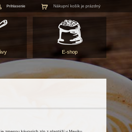
Nákupní košík je prázdný
Prihlasenie
ávy
E-shop
je zmesou kávových zŕn z plantáží v Mexiku