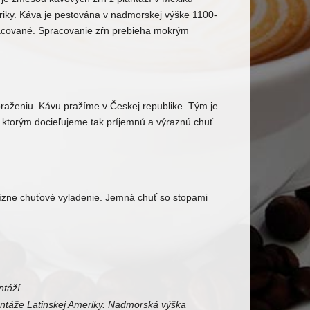
eriky. Káva je pestována v nadmorskej výške 1100-
racované. Spracovanie zŕn prebieha mokrým
praženiu. Kávu pražíme v Českej republike. Tým je
 ktorým docieľujeme tak príjemnú a výraznú chuť
cízne chuťové vyladenie. Jemná chuť so stopami
ntáží
antáže Latinskej Ameriky. Nadmorská výška