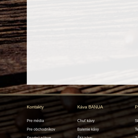
Kontakty
Káva BANUA
P
Pre média
Chuť kávy
S
Pre obchodníkov
Balenie kávy
T