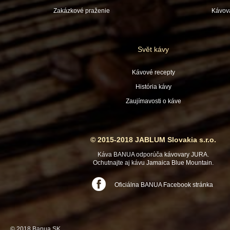
Zakázkové praženie
Kávov
Svět kávy
Kávové recepty
História kávy
Zaujímavosti o káve
© 2015-2018 JABLUM Slovakia s.r.o.
Káva BANUA odporúča
kávovary JURA
.
Ochutnajte aj kávu
Jamaica Blue Mountain
.
Oficiálna BANUA Facebook stránka
© 2018 Banua SK